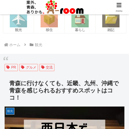
menu
観光
移住
暮らし
雑記
ホーム
観光
PR
グルメ
交流
青森に行けなくても、近畿、九州、沖縄で
青森を感じられるおすすめスポットはコ
コ！
観光