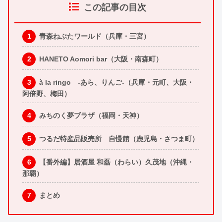
この記事の目次
青森ねぶたワールド（兵庫・三宮）
HANETO Aomori bar（大阪・南森町）
à la ringo -あら、りんご-（兵庫・元町、大阪・
阿倍野、梅田）
みちのく夢ブラザ（福岡・天神）
つるだ特産品販売所 自慢館（鹿児島・さつま町）
【番外編】居酒屋 和磊（わらい）久茂地（沖縄・
那覇）
まとめ