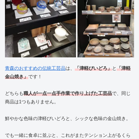
青森のおすすめの伝統工芸品
は、
「津軽びいどろ」
と
「津軽
金山焼き」
です！
どちらも
職人が一点一点手作業で作り上げた工芸品
で、同じ
商品は1つもありません。
鮮やかな色味の津軽びいどろと、シックな色味の金山焼き。
でも一緒に食卓に並ぶと、これがまたテンション上がるくら