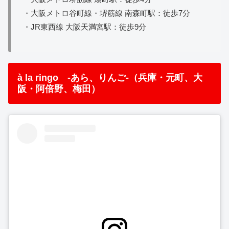
・大阪メトロ谷町線・堺筋線 南森町駅：徒歩7分
・JR東西線 大阪天満宮駅：徒歩9分
à la ringo -あら、りんご-（兵庫・元町、大
阪・阿倍野、梅田）