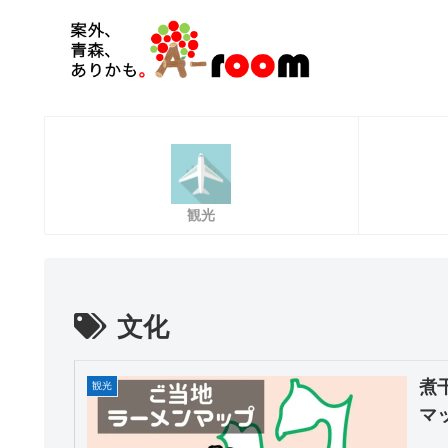
観光
文化
煮
観光
マ