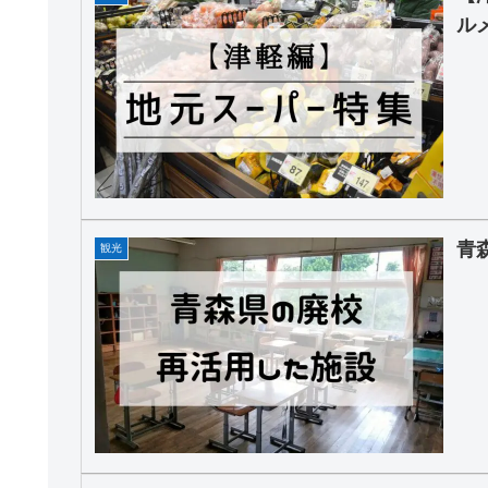
ル
青
観光