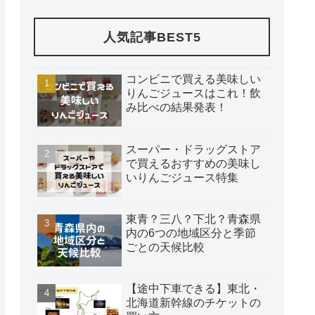
人気記事BEST5
コンビニで買える美味しい
りんごジュースはこれ！飲
み比べの結果発表！
スーパー・ドラッグストア
で買えるおすすめの美味し
いりんごジュース特集
東青？三八？下北？青森県
内の6つの地域区分と季節
ごとの天候比較
【途中下車できる】東北・
北海道新幹線のチケットの