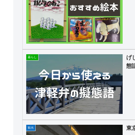
げ
暮らし
態
東
観光