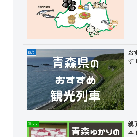
お
観光
す
親
暮らし
本