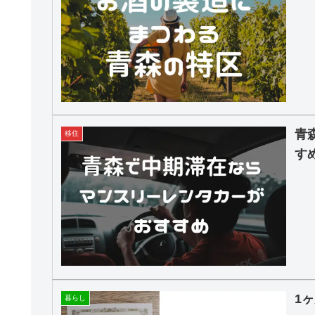
青
移住
す
1
暮らし