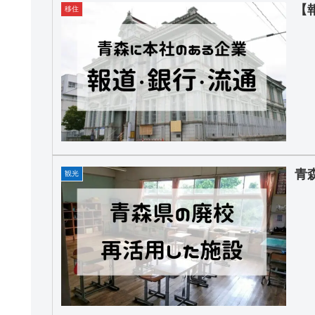
【
移住
青
観光