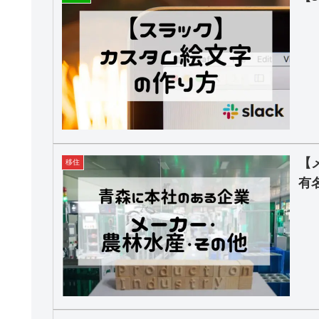
【
移住
有