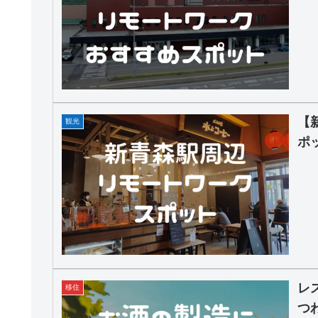
【
観光
ポ
レ
移住
つ