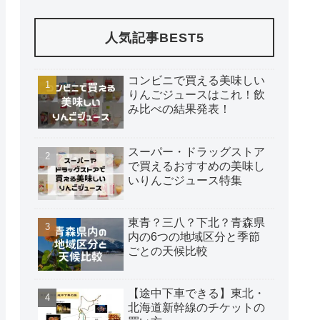
人気記事BEST5
コンビニで買える美味しい
りんごジュースはこれ！飲
み比べの結果発表！
スーパー・ドラッグストア
で買えるおすすめの美味し
いりんごジュース特集
東青？三八？下北？青森県
内の6つの地域区分と季節
ごとの天候比較
【途中下車できる】東北・
北海道新幹線のチケットの