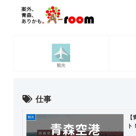
観光
仕事
【
観光
ト